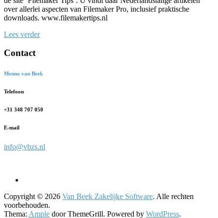
de site ‘Filemaker Tips‘. U vindt daar Nederlandstalige artikelen
over allerlei aspecten van Filemaker Pro, inclusief praktische
downloads. www.filemakertips.nl
Lees verder
Contact
Menno van Beek
Telefoon
+31 348 707 050
E-mail
info@vbzs.nl
Copyright © 2026
Van Beek Zakelijke Software
. Alle rechten
voorbehouden.
Thema:
Ample
door ThemeGrill. Powered by
WordPress
.