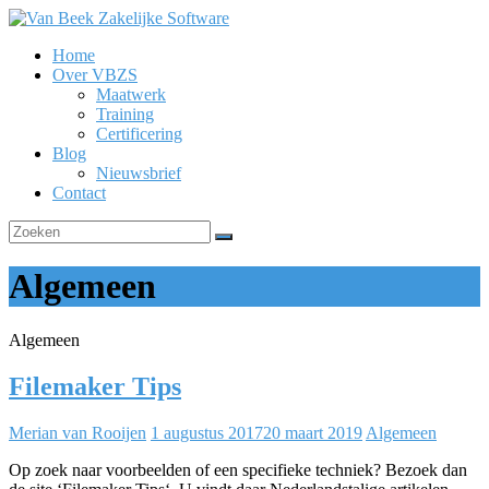
Ga
naar
Home
de
Van
Over VBZS
inhoud
Beek
Maatwerk
Zakelijke
Training
Software
Certificering
Blog
Nieuwsbrief
Contact
Algemeen
Algemeen
Filemaker Tips
Merian van Rooijen
1 augustus 2017
20 maart 2019
Algemeen
Op zoek naar voorbeelden of een specifieke techniek? Bezoek dan