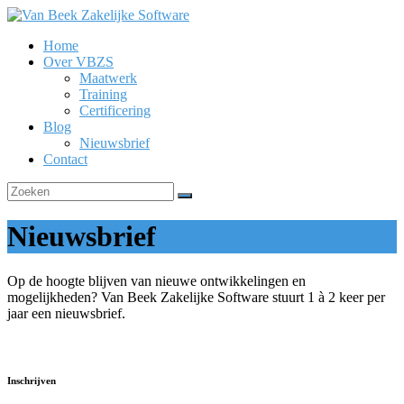
Ga
naar
Home
de
Van
Over VBZS
inhoud
Beek
Maatwerk
Zakelijke
Training
Software
Certificering
Blog
Nieuwsbrief
Contact
Nieuwsbrief
Op de hoogte blijven van nieuwe ontwikkelingen en
mogelijkheden? Van Beek Zakelijke Software stuurt 1 à 2 keer per
jaar een nieuwsbrief.
Inschrijven