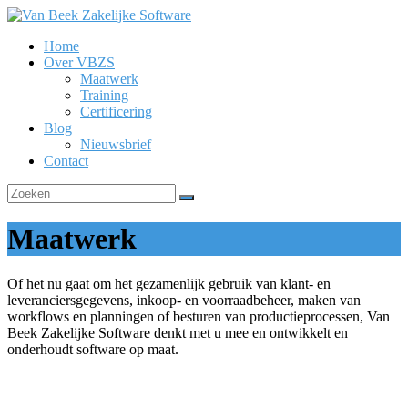
Ga
naar
Home
de
Van
Over VBZS
inhoud
Beek
Maatwerk
Zakelijke
Training
Software
Certificering
Blog
Nieuwsbrief
Contact
Maatwerk
Of het nu gaat om het gezamenlijk gebruik van klant- en
leveranciersgegevens, inkoop- en voorraadbeheer, maken van
workflows en planningen of besturen van productieprocessen, Van
Beek Zakelijke Software denkt met u mee en ontwikkelt en
onderhoudt software op maat.