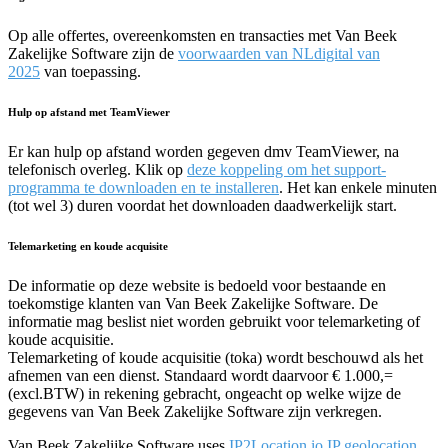
Op alle offertes, overeenkomsten en transacties met Van Beek
Zakelijke Software zijn de
voorwaarden van NLdigital van
2025
van toepassing.
Hulp op afstand met TeamViewer
Er kan hulp op afstand worden gegeven dmv TeamViewer, na
telefonisch overleg. Klik op
deze koppeling om het support-
programma te downloaden en te installeren
. Het kan enkele minuten
(tot wel 3) duren voordat het downloaden daadwerkelijk start.
Telemarketing en koude acquisite
De informatie op deze website is bedoeld voor bestaande en
toekomstige klanten van Van Beek Zakelijke Software. De
informatie mag beslist niet worden gebruikt voor telemarketing of
koude acquisitie.
Telemarketing of koude acquisitie (toka) wordt beschouwd als het
afnemen van een dienst. Standaard wordt daarvoor € 1.000,=
(excl.BTW) in rekening gebracht, ongeacht op welke wijze de
gegevens van Van Beek Zakelijke Software zijn verkregen.
Van Beek Zakelijke Software uses
IP2Location.io IP geolocation