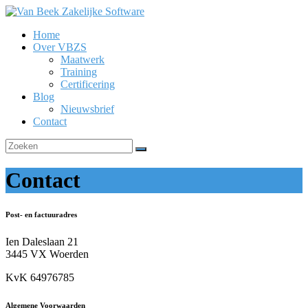
Ga
naar
Home
de
Van
Over VBZS
inhoud
Beek
Maatwerk
Zakelijke
Training
Software
Certificering
Blog
Nieuwsbrief
Contact
Contact
Post- en factuuradres
Ien Daleslaan 21
3445 VX Woerden
KvK 64976785
Algemene Voorwaarden